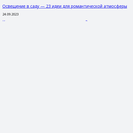
Освещение в саду — 23 идеи для романтической атмосферы
24.09.2023
Камин в саду или как реализовать мечту?
24.09.2023
Контакты
info@r-park.ru
8 (800) 707-83-93
г. Москва, ул. Куликовская,12
г. Санкт-Петербург, пл. Карла Фаберже, 8
г. Майкоп, ул. Жуковского, дом 31/2
Vkontakte
Twitter
Pinterest