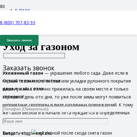
Р-ПАРК
8 (800) 707-83-93
Блог
Уход за газоном
Заказать звонок
Заказать звонок
Ухоженный газон
— украшение любого сада. Даже если в
Оставьте ваши контактные
первый сезон после посева или укладки рулонного покрытия
данные и мы с вами
ваша лужайка отлично прижилась на своем месте и только
свяжемся!
хорошела день ото дня, то уже после зимы могут появиться
неприятные сюрпризы в виде различных повреждений. К тому
же газон весной и в начале лета нуждается в определенных
восстановительных и процедурах по уходу.
Бывает, что ранней весной после схода снега газон
Введите код: