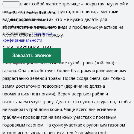
представляет собой жалкое зрелище – покрытая паутиной и
плесенью трава, провалы грунта, кротовины, а местами
Нажимая на кнопку «заказать
видны проплешины… Так что же нужно делать для
звонок», я даю согласие на
обработку персональных данных
восстановления внешнего вида и проблемных участков на
в соответствии с
Политикой
газоне? Обо всем по порядку.
конфиденциальности
СКАРИФИКАЦИЯ
Скарификация
— вычесывание сухой травы (войлока) с
газона. Она способствует более быстрому и равномерному
разрастанию зеленой травы. После схода снега, как только
земля достаточно подсохнет (дернина не должна
проминаться под ногами), берем веерные грабли и
вычесываем сухую траву. Делать это нужно аккуратно, чтобы
не выдирать граблями корни. Чаще всего вычесывание
граблями проводится на влажных участках с посевным
годовалым газоном. На сухих участках с рулонным газоном
можно использовать вертикуттер (скарификатор).