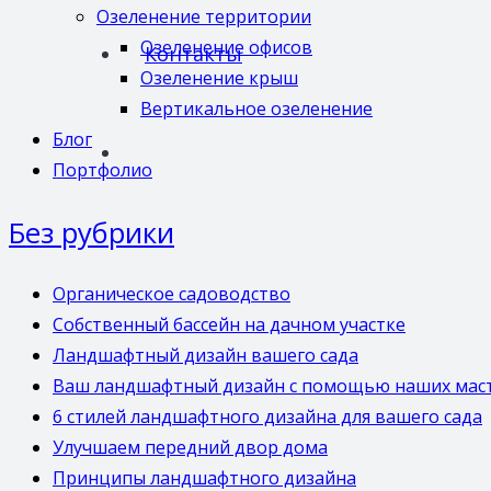
Озеленение территории
Озеленение офисов
Контакты
Озеленение крыш
Вертикальное озеленение
Блог
Портфолио
Без рубрики
Органическое садоводство
Собственный бассейн на дачном участке
Ландшафтный дизайн вашего сада
Ваш ландшафтный дизайн с помощью наших мас
6 стилей ландшафтного дизайна для вашего сада
Улучшаем передний двор дома
Принципы ландшафтного дизайна