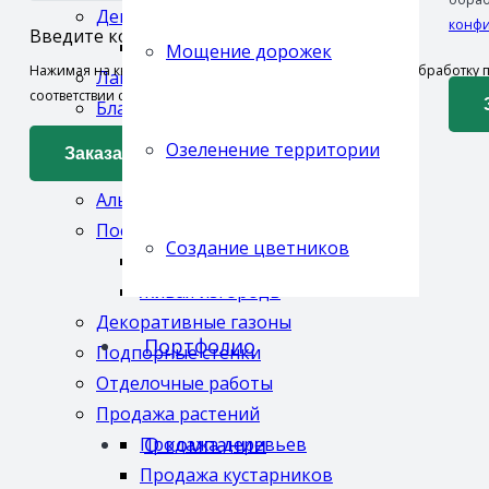
Декоративное освещение
конфи
Введите код:
Ландшафтное освещение
Мощение дорожек
Нажимая на кнопку «заказать звонок», я даю согласие на обработку
Ландшафтные работы
соответствии с
Политикой конфиденциальности
Благоустройство участка
Уход за участком
Озеленение территории
Дренаж участка
Альпийская горка
Посадка деревьев
Создание цветников
Декоративные кустарники
Живая изгородь
Декоративные газоны
Портфолио
Подпорные стенки
Отделочные работы
Продажа растений
О компании
Продажа деревьев
Продажа кустарников