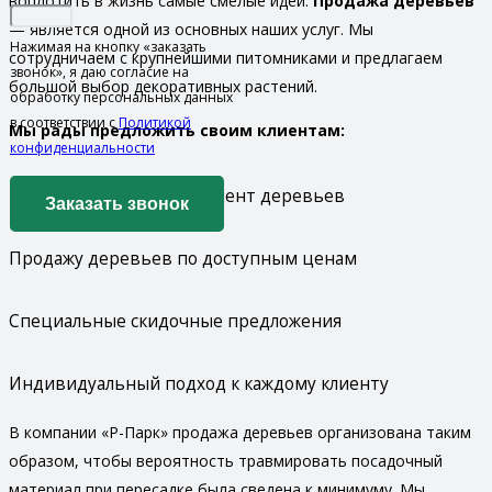
воплотить в жизнь самые смелые идеи.
Продажа деревьев
— является одной из основных наших услуг. Мы
Нажимая на кнопку «заказать
сотрудничаем с крупнейшими питомниками и предлагаем
звонок», я даю согласие на
большой выбор декоративных растений.
обработку персональных данных
в соответствии с
Политикой
Мы рады предложить своим клиентам:
конфиденциальности
Разнообразный ассортимент деревьев
Продажу деревьев по доступным ценам
Специальные скидочные предложения
Индивидуальный подход к каждому клиенту
В компании «Р-Парк» продажа деревьев организована таким
образом, чтобы вероятность травмировать посадочный
материал при пересадке была сведена к минимуму. Мы